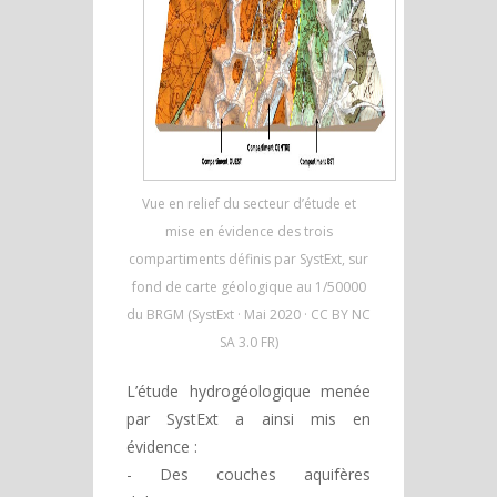
Vue en relief du secteur d’étude et
mise en évidence des trois
compartiments définis par SystExt, sur
fond de carte géologique au 1/50000
du BRGM (SystExt · Mai 2020 · CC BY NC
SA 3.0 FR)
L’étude hydrogéologique menée
par SystExt a ainsi mis en
évidence :
- Des couches aquifères