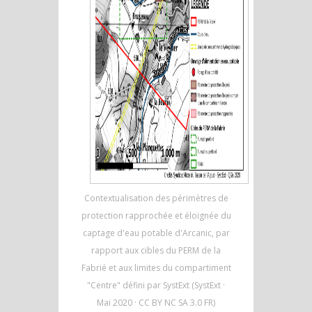
Contextualisation des périmètres de
protection rapprochée et éloignée du
captage d'eau potable d'Arcanic, par
rapport aux cibles du PERM de la
Fabrié et aux limites du compartiment
"Centre" défini par SystExt (SystExt ·
Mai 2020 · CC BY NC SA 3.0 FR)