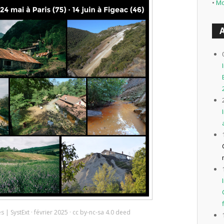
•
Mo
 | SystExt · février 2025 · cc by-nc-sa 4.0 deed