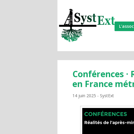
L'assoc
Conférences · 
en France métr
14 juin 2025
SystExt