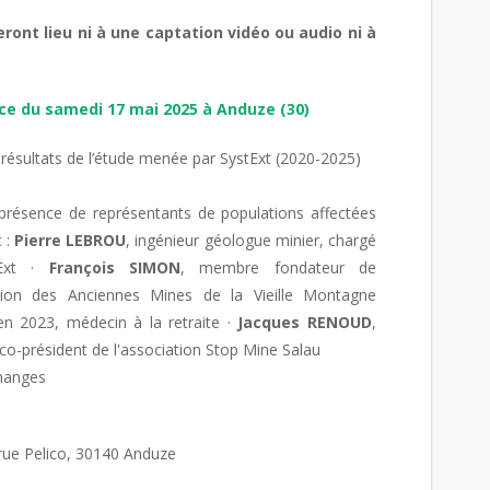
ont lieu ni à une captation vidéo ou audio ni à
ce du samedi 17 mai 2025 à Anduze (30)
s résultats de l’étude menée par SystExt (2020-2025)
 présence de représentants de populations affectées
c :
Pierre LEBROU
, ingénieur géologue minier, chargé
tExt ·
François SIMON
, membre fondateur de
ution des Anciennes Mines de la Vieille Montagne
n 2023, médecin à la retraite ·
Jacques RENOUD
,
 co-président de l'association Stop Mine Salau
changes
2 rue Pelico, 30140 Anduze