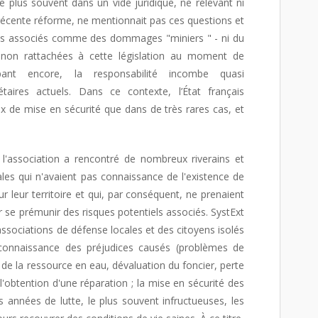
le plus souvent dans un vide juridique, ne relevant ni
a récente réforme, ne mentionnait pas ces questions et
cts associés comme des dommages "miniers " - ni du
 non rattachées à cette législation au moment de
cupant encore, la responsabilité incombe quasi
taires actuels. Dans ce contexte, l’État français
ux de mise en sécurité que dans de très rares cas, et
, l'association a rencontré de nombreux riverains et
cales qui n'avaient pas connaissance de l'existence de
r leur territoire et qui, par conséquent, ne prenaient
 se prémunir des risques potentiels associés. SystExt
associations de défense locales et des citoyens isolés
econnaissance des préjudices causés (problèmes de
 de la ressource en eau, dévaluation du foncier, perte
 l'obtention d'une réparation ; la mise en sécurité des
s années de lutte, le plus souvent infructueuses, les