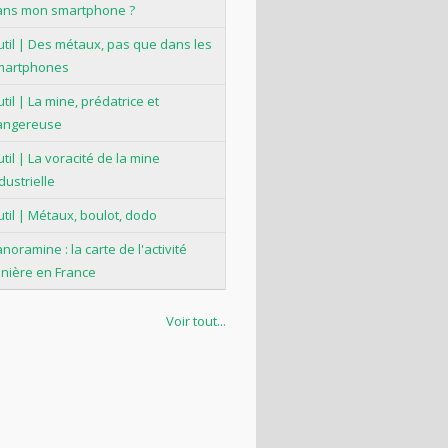
ans mon smartphone ?
til | Des métaux, pas que dans les
martphones
til | La mine, prédatrice et
angereuse
til | La voracité de la mine
dustrielle
til | Métaux, boulot, dodo
noramine : la carte de l'activité
nière en France
Voir tout...