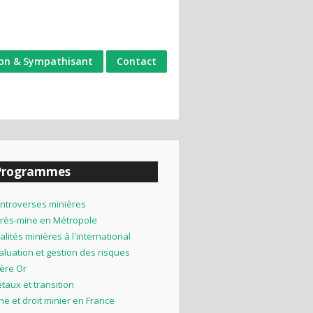
on & Sympathisant
Contact
Programmes
ntroverses minières
rès-mine en Métropole
alités minières à l'international
aluation et gestion des risques
lière Or
taux et transition
ne et droit minier en France