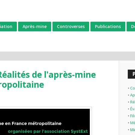
iation
Après-mine
Controverses
Publications
D
Réalités de l'après-mine
opolitaine
•
Co
•
Ap
•
Ré
•
Év
•
Fi
•
Mé
•
Mi