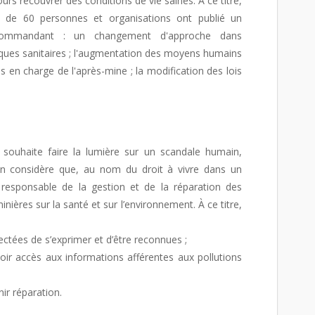
urs recouvrer des conditions de vie saines. À ce titre,
us de 60 personnes et organisations ont publié un
ommandant : un changement d'approche dans
risques sanitaires ; l'augmentation des moyens humains
es en charge de l'après-mine ; la modification des lois
t souhaite faire la lumière sur un scandale humain,
tion considère que, au nom du droit à vivre dans un
t responsable de la gestion et de la réparation des
ières sur la santé et sur l’environnement. À ce titre,
ectées de s’exprimer et d’être reconnues ;
oir accès aux informations afférentes aux pollutions
ir réparation.