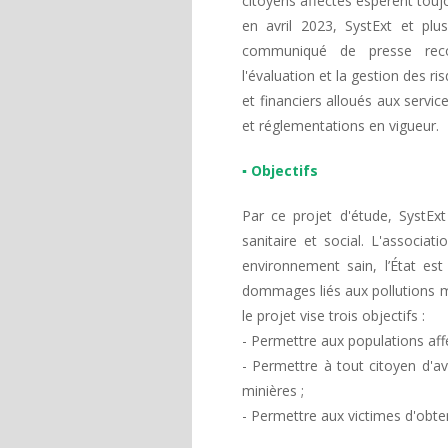
citoyens affectés espèrent toujo
en avril 2023, SystExt et pl
communiqué de presse rec
l'évaluation et la gestion des 
et financiers alloués aux servic
et réglementations en vigueur.
▪ Objectifs
Par ce projet d'étude, SystEx
sanitaire et social. L'associa
environnement sain, l’État es
dommages liés aux pollutions min
le projet vise trois objectifs :
- Permettre aux populations aff
- Permettre à tout citoyen d'av
minières ;
- Permettre aux victimes d'obten