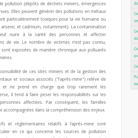
d
de pollution (dépôts de déchets miniers, émergences
nues. Elles peuvent générer des pollutions en métaux
Ou
ont particulièrement toxiques pour la vie humaine ou
s
b, arsenic et cadmium, notamment). La contamination
Ou
peut nuire à la santé des personnes et affecter
d
ions de vie. Le nombre de victimes n’est pas connu,
Ou
s sont exposées de manière chronique aux polluants
in
nières.
Ou
ponsabilité de ces sites miniers et de la gestion des
Pa
ntaux et sociaux associés ("l’après-mine") relève de
mi
rme et ne prend en charge que trop rarement les
rse, il tend à faire peser les responsabilités sur les
ersonnes affectées. Par conséquent, les familles
 ni accompagnées dans la compréhension des enjeux.
atifs et règlementaires relatifs à l’après-mine sont
iculier en ce qui concerne les sources de pollution