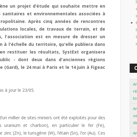
mène un projet d’étude qui souhaite mettre en
 sanitaires et environnementales associées à
ropolitaine. Après cinq années de rencontres
ulations locales, de travaux de terrain, et de
s, l'association est en mesure de dresser un
n à l'échelle du territoire, qu'elle publiera dans
en restituer les résultats, SystExt organisera
ublic - dont deux dans d'anciennes régions
 (Gard), le 24 mai à Paris et le 14 juin à Figeac
O
An
is à jour le 23/05.
ré
to
A
se
’un millier de sites miniers ont été exploités pour des
de
s uranium et charbon), en particulier le fer (Fe),
e zinc (Zn), le tunsgène (W), l’étain (Sn), l’or (Au). Ces
An