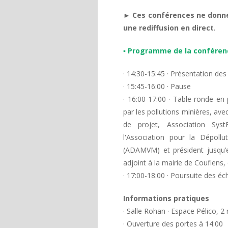
►
Ces conférences ne donner
une rediffusion en direct
.
▪ Programme de la conféren
· 14:30-15:45 · Présentation de
· 15:45-16:00 · Pause
· 16:00-17:00 · Table-ronde en
par les pollutions minières, ave
de projet, Association Sys
l'Association pour la Dépoll
(ADAMVM) et président jusqu’e
adjoint à la mairie de Couflens,
· 17:00-18:00 · Poursuite des é
Informations pratiques
· Salle Rohan · Espace Pélico, 
· Ouverture des portes à 14:00