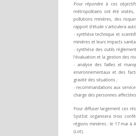
Pour répondre à ces objectif
métropolitains ont été visités
pollutions minières, des risqu
rapport d'étude s'articulera auto
- synthèse technique et scienti
minières et leurs impacts sanit
- synthèse des outils réglemen
l'évaluation et la gestion des ri
- analyse des failles et manq
environnementaux et des facte
gravité des situations ;
- recommandations aux services 
charge des personnes affectées
Pour diffuser largement ces ré
SystExt organisera trois conf
régions minières : le 17 mai à A
(Lot).