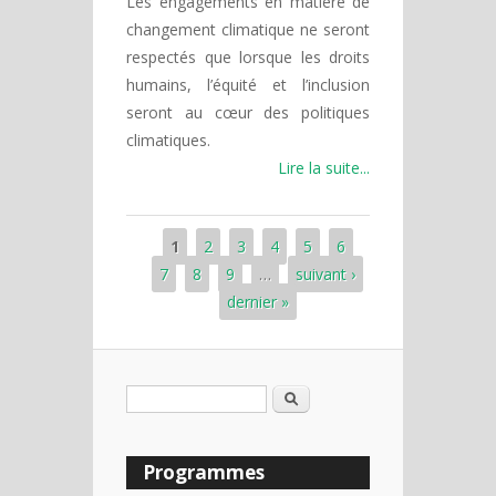
Les engagements en matière de
changement climatique ne seront
respectés que lorsque les droits
humains, l’équité et l’inclusion
seront au cœur des politiques
climatiques.
Lire la suite...
1
2
3
4
5
6
Pages
7
8
9
…
suivant ›
dernier »
Rechercher
Formulaire de recherche
Programmes