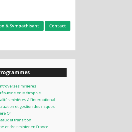
on & Sympathisant
Contact
Programmes
ntroverses minières
rès-mine en Métropole
alités minières à l'international
aluation et gestion des risques
lière Or
taux et transition
ne et droit minier en France