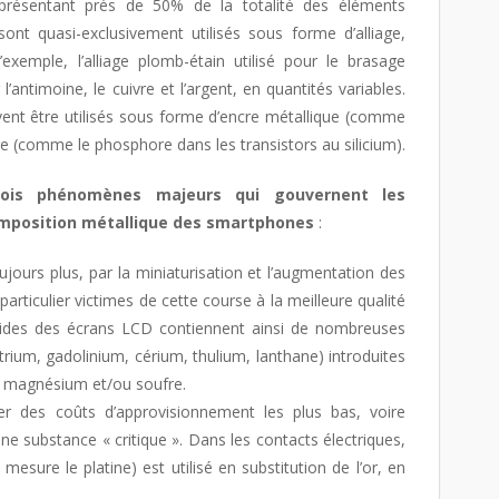
présentant près de 50% de la totalité des éléments
nt quasi-exclusivement utilisés sous forme d’alliage,
’exemple, l’alliage plomb-étain utilisé pour le brasage
l’antimoine, le cuivre et l’argent, en quantités variables.
vent être utilisés sous forme d’encre métallique (comme
age (comme le phosphore dans les transistors au silicium).
rois phénomènes majeurs qui gouvernent les
mposition métallique des smartphones
:
ujours plus, par la miniaturisation et l’augmentation des
rticulier victimes de cette course à la meilleure qualité
iquides des écrans LCD contiennent ainsi de nombreuses
trium, gadolinium, cérium, thulium, lanthane) introduites
, magnésium et/ou soufre.
er des coûts d’approvisionnement les plus bas, voire
ne substance « critique ». Dans les contacts électriques,
esure le platine) est utilisé en substitution de l’or, en