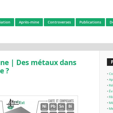
iation
Après-mine
Controverses
Publications
D
gne | Des métaux dans
e ?
•
Co
•
Ap
•
Ré
•
Év
•
Fi
•
Mé
•
Mi