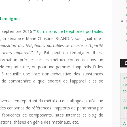
l en ligne
.
e septembre 2016 "
100 millions de téléphones portables
", la sénatrice Marie-Christine BLANDIN soulignait que :
position des téléphones portables se heurte à l’opacité
r leurs appareils
". SystExt peut en témoigner. Il est
nformation précise sur les métaux contenus dans un
O
le en particulier, ou pour une gamme d'appareils. Et les
n à recueillir une liste non exhaustive des substances
An
ile de comprendre à quel endroit de l'appareil elles se
ré
to
nverse : en repartant du métal ou des alliages plutôt que
A
se
 des centaines de références : rapports de panorama par
de
 fabricants de composants, sites internet et blog de
ations, thèses en génie des matériaux, etc.
An