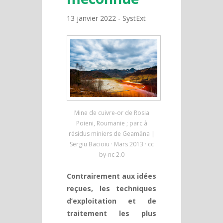
13 janvier 2022
SystExt
Mine de cuivre-or de Rosia
Poieni, Roumanie ; parc à
résidus miniers de Geamăna |
Sergiu Bacioiu · Mars 2013 · cc
by-nc 2.0
Contrairement aux idées
reçues, les techniques
d’exploitation et de
traitement les plus