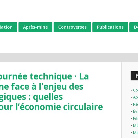
iation
Après-mine
Controverses
Publications
D
ournée technique · La
ne face à l'enjeu des
•
Co
iques : quelles
•
Ap
our l’économie circulaire
•
Ré
•
Év
•
Fi
•
Mé
•
Mi