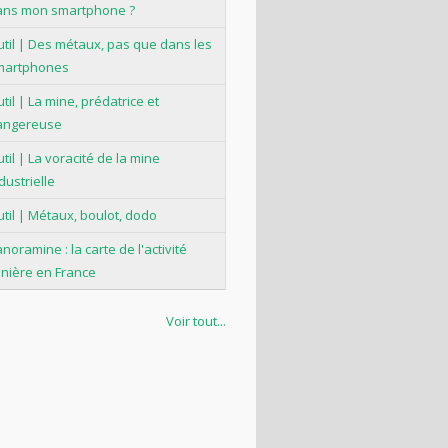
ans mon smartphone ?
til | Des métaux, pas que dans les
martphones
til | La mine, prédatrice et
angereuse
til | La voracité de la mine
dustrielle
til | Métaux, boulot, dodo
noramine : la carte de l'activité
nière en France
Voir tout...