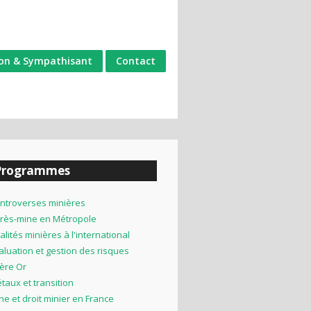
on & Sympathisant
Contact
Programmes
ntroverses minières
rès-mine en Métropole
alités minières à l'international
aluation et gestion des risques
lière Or
taux et transition
ne et droit minier en France