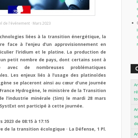
el de l'événement · Mars 2023
hnologies liées à la transition énergétique, la
ire face à l’enjeu d’un approvisionnement en
culier l’iridium et le platine. La production de
 un petit nombre de pays, dont certains sont à
que avec de nombreuses problématiques
O
les. Les enjeux liés à l’usage des platinoïdes
ogène se placeront ainsi au cœur d'une journée
An
France Hydrogène, le ministère de la Transition
ré
de l’industrie minérale (Sim) le mardi 28 mars
to
ystExt ont participé à cette journée.
A
se
s 2023 de 08:15 à 17:15
de
e de la transition écologique · La Défense, 1 Pl.
An