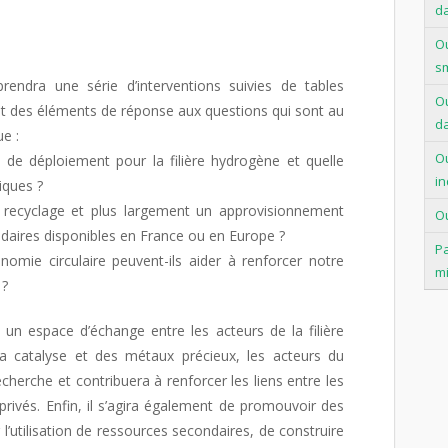
d
Ou
s
endra une série d’interventions suivies de tables
Ou
nt des éléments de réponse aux questions qui sont au
d
ue :
Ou
s de déploiement pour la filière hydrogène et quelle
in
iques ?
e recyclage et plus largement un approvisionnement
Ou
daires disponibles en France ou en Europe ?
Pa
nomie circulaire peuvent-ils aider à renforcer notre
mi
 ?
 un espace d’échange entre les acteurs de la filière
 la catalyse et des métaux précieux, les acteurs du
echerche et contribuera à renforcer les liens entre les
 privés. Enfin, il s’agira également de promouvoir des
r l’utilisation de ressources secondaires, de construire