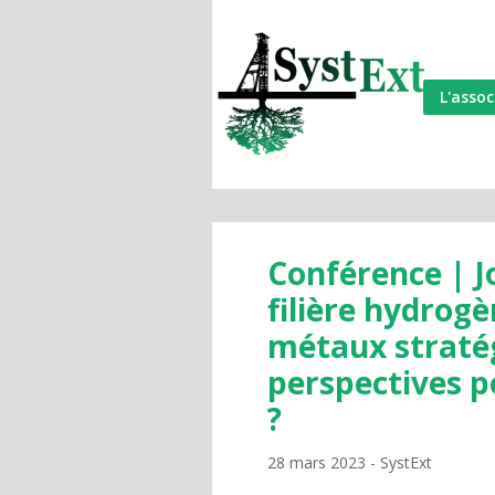
L'assoc
Conférence | J
filière hydrogè
métaux stratég
perspectives p
?
28 mars 2023
SystExt