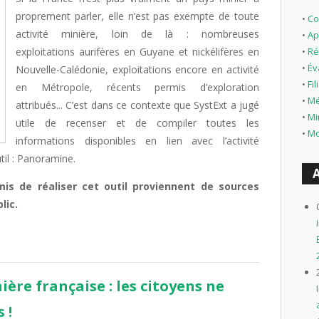
proprement parler, elle n’est pas exempte de toute
•
Co
activité minière, loin de là : nombreuses
•
Ap
exploitations aurifères en Guyane et nickélifères en
•
Ré
•
Év
Nouvelle-Calédonie, exploitations encore en activité
•
Fi
en Métropole, récents permis d’exploration
•
Mé
attribués... C’est dans ce contexte que SystExt a jugé
•
Mi
utile de recenser et de compiler toutes les
•
Mo
informations disponibles en lien avec l’activité
til : Panoramine.
is de réaliser cet outil proviennent de sources
lic.
ère française : les citoyens ne
 !