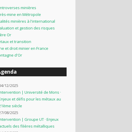
ntroverses minières
rès-mine en Métropole
alités minières à l'international
aluation et gestion des risques
lière Or
taux et transition
ne et droit minier en France
ntagne d'Or
Agenda
04/12/2025
Intervention | Université de Mons ·
Enjeux et défis pour les métaux au
21ème siècle
27/08/2025
Intervention | Groupe UT · Enjeux
actuels des filières métalliques