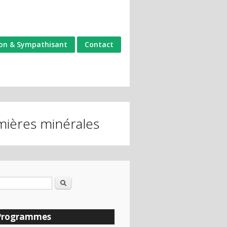
on & Sympathisant
Contact
mières minérales
Rechercher
rmulaire de recherche
Programmes