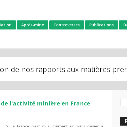
iation
Après-mine
Controverses
Publications
D
tion de nos rapports aux matières pre
Fo
de l'activité minière en France
Si la France n’est plus vraiment un pays minier à