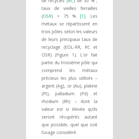
de recyclés (
RC
) de 30 % ;
taux de vieilles ferrailles
(
OSR
) > 75 %
[1]
. Les
métaux se répartissent en
trois pôles selon les valeurs
de leurs principaux taux de
recyclage (EOL-RR, RC et
OSR) (Figure 1). L'or fait
partie du troisième pôle qui
comprend les métaux
précieux les plus utilisés –
argent (Ag), or (Au), platine
(Pt), palladium (Pd) et
rhodium (Rh) – dont la
valeur est si élevée qu’ils
seront récupérés autant
que possible, quel que soit
l’usage considéré.