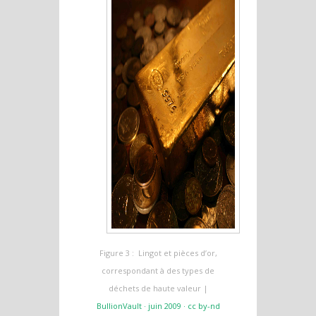
Figure 3 : Lingot et pièces d’or,
correspondant à des types de
déchets de haute valeur |
BullionVault · juin 2009 · cc by-nd