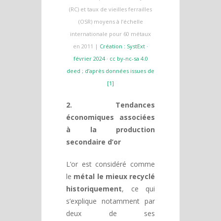
(RC) et taux de vieilles ferrailles
(OSR) moyens à l’échelle
internationale pour 60 métaux
en 2011 |
Création : SystExt ·
février 2024 · cc by-nc-sa 4.0
deed ; d’après données issues de
[1]
2. Tendances
économiques associées
à la production
secondaire d’or
L’or est considéré comme
le
métal le mieux recyclé
historiquement
, ce qui
s’explique notamment par
deux de ses