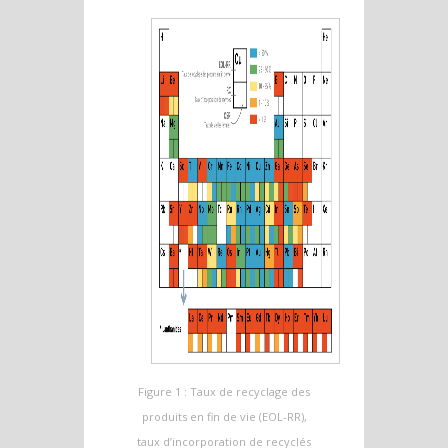
Figure 1 : Taux de recyclage des
produits en fin de vie (EOL-RR),
taux d’incorporation de recyclés