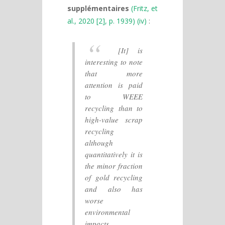
supplémentaires
(Fritz, et
al., 2020 [2], p. 1939) (iv)
:
[It] is
interesting to note
that more
attention is paid
to WEEE
recycling than to
high-value scrap
recycling
although
quantitatively it is
the minor fraction
of gold recycling
and also has
worse
environmental
impacts.