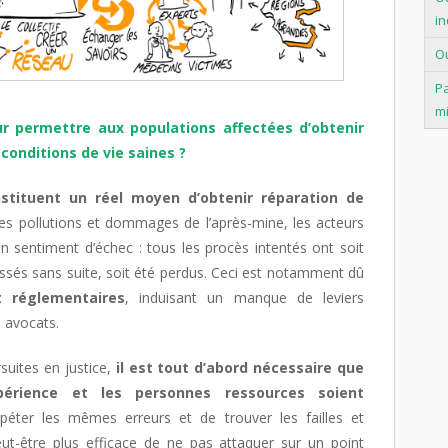
in
Ou
Pa
mi
our permettre aux populations affectées d’obtenir
conditions de vie saines ?
stituent un réel moyen d’obtenir réparation de
des pollutions et dommages de l’après-mine, les acteurs
 sentiment d’échec : tous les procès intentés ont soit
lassés sans suite, soit été perdus. Ceci est notamment dû
t réglementaires
, induisant un manque de leviers
s avocats.
suites en justice,
il est tout d’abord nécessaire que
xpérience et les personnes ressources soient
répéter les mêmes erreurs et de trouver les failles et
eut-être plus efficace de ne pas attaquer sur un point