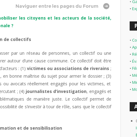
•
Ga
•
Ex
mobiliser les citoyens et les acteurs de la société,
onale ?
n de collectifs
•
Co
•
Ap
passer par un réseau de personnes, un collectif ou une
•
Ré
érer autour d’une cause commune. Ce collectif doit être
•
Év
’acteurs : (1)
victimes ou associations de riverains
;
•
Fi
•
Mé
t
, en bonne maîtrise du sujet pour armer le dossier ; (3)
•
Mi
es ou avocats réellement engagés pour les victimes, et
•
Mo
ercutant ; (4)
journalistes d’investigation
, engagés et
blématiques de manière juste. Le collectif permet de
sibilité de s’investir à tour de rôle, sans que le collectif
rmation et de sensibilisation