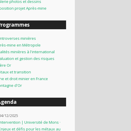
lerie photos et dessins
position projet Après-mine
Programmes
ntroverses minières
rès-mine en Métropole
alités minières à l'international
aluation et gestion des risques
lière Or
taux et transition
ne et droit minier en France
ntagne d'Or
Agenda
04/12/2025
Intervention | Université de Mons ·
Enjeux et défis pour les métaux au