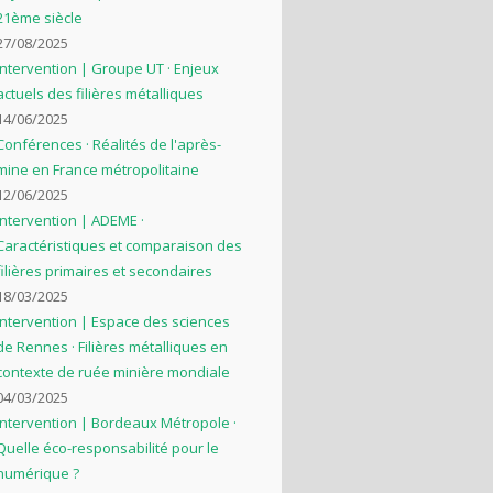
21ème siècle
27/08/2025
Intervention | Groupe UT · Enjeux
actuels des filières métalliques
14/06/2025
Conférences · Réalités de l'après-
mine en France métropolitaine
12/06/2025
Intervention | ADEME ·
Caractéristiques et comparaison des
filières primaires et secondaires
18/03/2025
Intervention | Espace des sciences
de Rennes · Filières métalliques en
contexte de ruée minière mondiale
04/03/2025
Intervention | Bordeaux Métropole ·
Quelle éco-responsabilité pour le
numérique ?