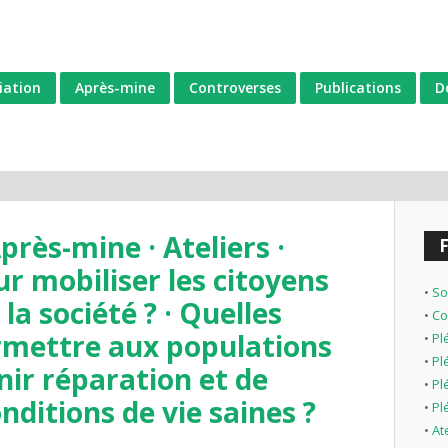
iation
Après-mine
Controverses
Publications
D
rès-mine · Ateliers ·
ur mobiliser les citoyens
•
So
 la société ? · Quelles
•
Co
rmettre aux populations
•
Pl
•
Pl
nir réparation et de
•
Pl
nditions de vie saines ?
•
Pl
•
At