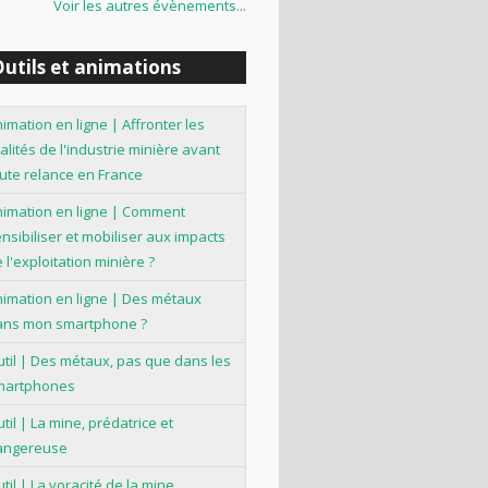
Voir les autres évènements...
utils et animations
imation en ligne | Affronter les
alités de l'industrie minière avant
ute relance en France
nimation en ligne | Comment
nsibiliser et mobiliser aux impacts
 l'exploitation minière ?
imation en ligne | Des métaux
ans mon smartphone ?
til | Des métaux, pas que dans les
martphones
til | La mine, prédatrice et
angereuse
til | La voracité de la mine