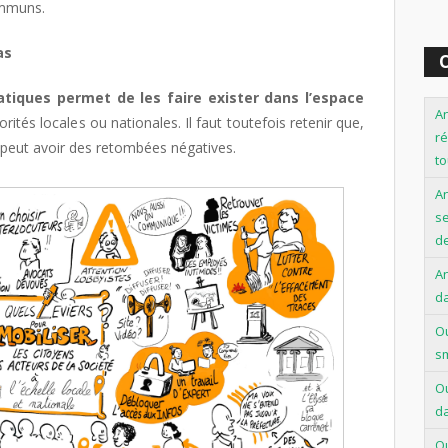
ommuns.
as
O
tiques permet de les faire exister dans l’espace
An
torités locales ou nationales. Il faut toutefois retenir que,
ré
n peut avoir des retombées négatives.
to
A
se
de
An
d
Ou
s
Ou
d
Ou