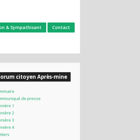
on & Sympathisant
Contact
Forum citoyen Après-mine
mmaire
mmuniqué de presse
énière 1
énière 2
énière 3
énière 4
eliers